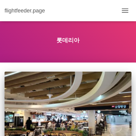
flightfeeder.page
내
비
게
이
션
롯데리아
토
글