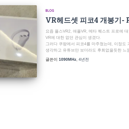
BLOG
VR헤드셋 피코4 개봉기- Pi
요즘 플스VR2, 애플VR, 메타 퀘스트 프로에 
VR에 대한 없던 관심이 생겼다.
그러다 쿠팡에서 피코4를 마주쳤는데, 이정도 
생각하고 유튜브만 보더라도 후회없을듯한 느낌
글쓴이
1090MHz
,
4년
전