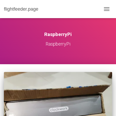
flightfeeder.page
내
비
게
이
션
RaspberryPi
토
글
RaspberryPi