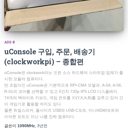
ADS-B
uConsole 구입, 주문, 배송기
(clockworkpi) – 종합편
uConsole은 clockwork라는 오픈 소스 하드웨어 스타트업 업체가 출
시한 모듈러 컴퓨터다.
반 조립식인 uConsole은 기본적으로 RPI-CM4 모델과, A-04, A-06,
R-01의 코어를 선택할 수 있고 5인치 720p IPS LCD 디스플레이,
74개의 백라이트 키보드, 게임 컨트롤 키(Y,X,A,B)를 갖추고 있어 간
이 게임기로 활용할 여지도 있다.
물론 듀얼스피커, 풀사이즈 USB와 USB-C포트, 미니HDMI포트와
이어폰 포트도 지닌 나름 진짜 컴퓨터다.
글쓴이
1090MHz
,
3년
전